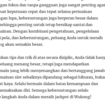
ngan fokus dan tanpa gangguan juga sangat penting aga
at keputusan cepat dan tepat selama permainan
ngan lupa, keberuntungan juga berperan besar dalam
 sehingga penting untuk tetap bersikap santai dan
ainan. Dengan kombinasi pengetahuan, pengelolaan
i pola, dan keberuntungan, peluang Anda untuk meraih
ng akan semakin besar.
n tips dan trik di atas secara disiplin, Anda tidak han
eluang menang besar, tetapi juga mendapatkan
main yang lebih menyenangkan dan bertanggung jawab
mainan slot sebaiknya dipandang sebagai hiburan, buka
pat kaya. Selalu bermain dalam batas kemampuan dan
memaksakan diri. Semoga keberuntungan selalu
p langkah Anda dalam meraih jackpot di Wukong!