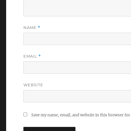
NAME
*
EMAIL
*
WEBSITE
Save my name, email, and website in this browser for