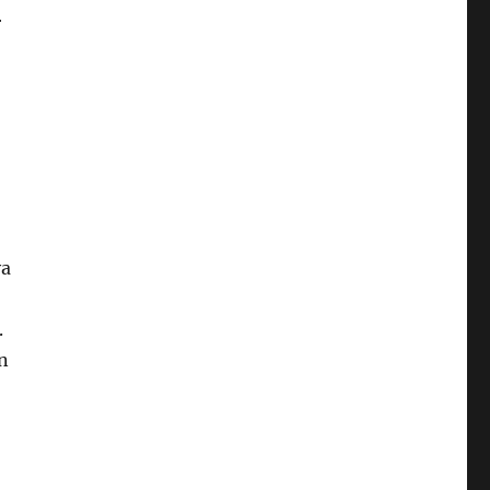
r
ya
.
n