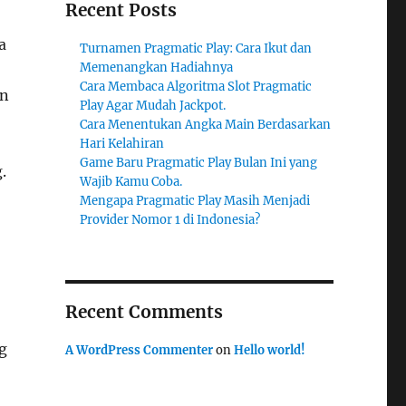
Recent Posts
a
Turnamen Pragmatic Play: Cara Ikut dan
Memenangkan Hadiahnya
Cara Membaca Algoritma Slot Pragmatic
an
Play Agar Mudah Jackpot.
Cara Menentukan Angka Main Berdasarkan
Hari Kelahiran
Game Baru Pragmatic Play Bulan Ini yang
.
Wajib Kamu Coba.
Mengapa Pragmatic Play Masih Menjadi
Provider Nomor 1 di Indonesia?
Recent Comments
g
A WordPress Commenter
on
Hello world!