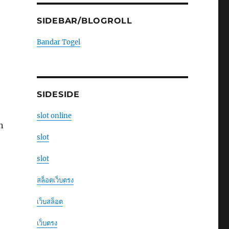
SIDEBAR/BLOGROLL
Bandar Togel
SIDESIDE
slot online
n
slot
slot
สล็อตเว็บตรง
เว็บสล็อต
เว็บตรง