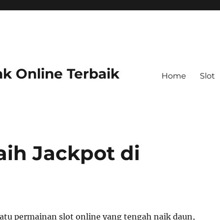
k Online Terbaik
Home
Slot
aih Jackpot di
atu permainan slot online yang tengah naik daun,