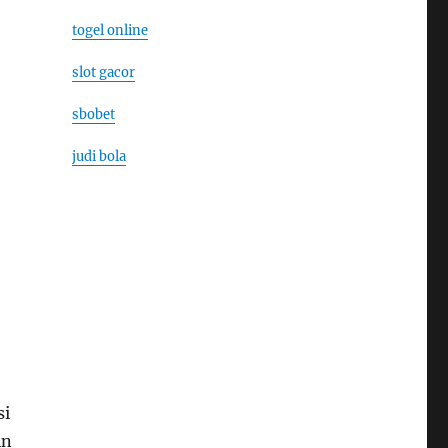
togel online
slot gacor
sbobet
judi bola
si
in