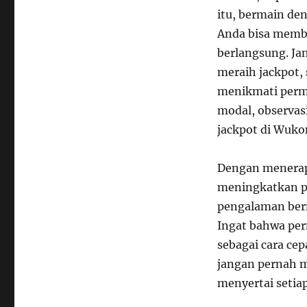
itu, bermain de
Anda bisa membu
berlangsung. Ja
meraih jackpot,
menikmati perm
modal, observas
jackpot di Wuko
Dengan menerapka
meningkatkan p
pengalaman ber
Ingat bahwa per
sebagai cara ce
jangan pernah 
menyertai setia