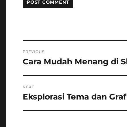
Post
PREVIOUS
navigation
Cara Mudah Menang di Sl
Previous
post:
NEXT
Eksplorasi Tema dan Gra
Next
post: