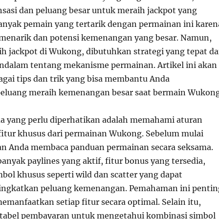
asi dan peluang besar untuk meraih jackpot yang
nyak pemain yang tertarik dengan permainan ini karen
 menarik dan potensi kemenangan yang besar. Namun,
ih jackpot di Wukong, dibutuhkan strategi yang tepat d
alam tentang mekanisme permainan. Artikel ini akan
ai tips dan trik yang bisa membantu Anda
eluang meraih kemenangan besar saat bermain Wukong
a yang perlu diperhatikan adalah memahami aturan
-fitur khusus dari permainan Wukong. Sebelum mulai
kan Anda membaca panduan permainan secara seksama.
anyak paylines yang aktif, fitur bonus yang tersedia,
bol khusus seperti wild dan scatter yang dapat
gkatkan peluang kemenangan. Pemahaman ini pentin
emanfaatkan setiap fitur secara optimal. Selain itu,
 tabel pembayaran untuk mengetahui kombinasi simbol