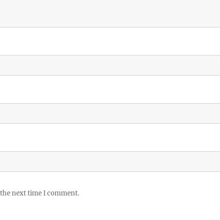
 the next time I comment.