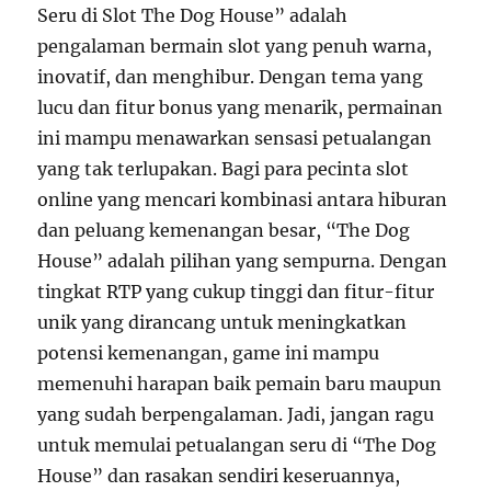
Seru di Slot The Dog House” adalah
pengalaman bermain slot yang penuh warna,
inovatif, dan menghibur. Dengan tema yang
lucu dan fitur bonus yang menarik, permainan
ini mampu menawarkan sensasi petualangan
yang tak terlupakan. Bagi para pecinta slot
online yang mencari kombinasi antara hiburan
dan peluang kemenangan besar, “The Dog
House” adalah pilihan yang sempurna. Dengan
tingkat RTP yang cukup tinggi dan fitur-fitur
unik yang dirancang untuk meningkatkan
potensi kemenangan, game ini mampu
memenuhi harapan baik pemain baru maupun
yang sudah berpengalaman. Jadi, jangan ragu
untuk memulai petualangan seru di “The Dog
House” dan rasakan sendiri keseruannya,