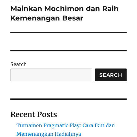
Mainkan Mochimon dan Raih
Next
post:
Kemenangan Besar
Search
SEARCH
Recent Posts
Turnamen Pragmatic Play: Cara Ikut dan
Memenangkan Hadiahnya