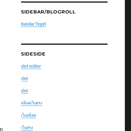
SIDEBAR/BLOGROLL
Bandar Togel
SIDESIDE
slot online
slot
slot
สล็อตเว็บตรง
เว็บสล็อต
เว็บตรง
in