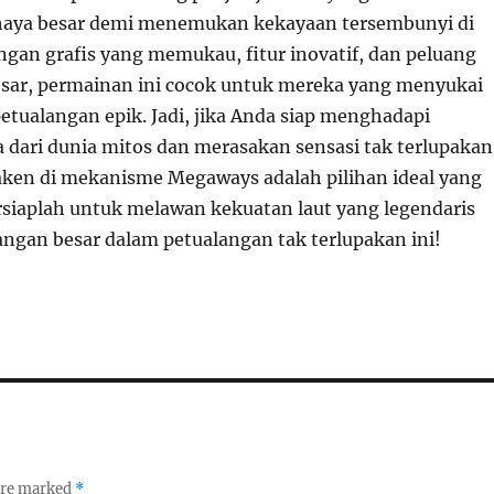
aya besar demi menemukan kekayaan tersembunyi di
ngan grafis yang memukau, fitur inovatif, dan peluang
sar, permainan ini cocok untuk mereka yang menyukai
etualangan epik. Jadi, jika Anda siap menghadapi
 dari dunia mitos dan merasakan sensasi tak terlupakan
aken di mekanisme Megaways adalah pilihan ideal yang
ersiaplah untuk melawan kekuatan laut yang legendaris
ngan besar dalam petualangan tak terlupakan ini!
 are marked
*