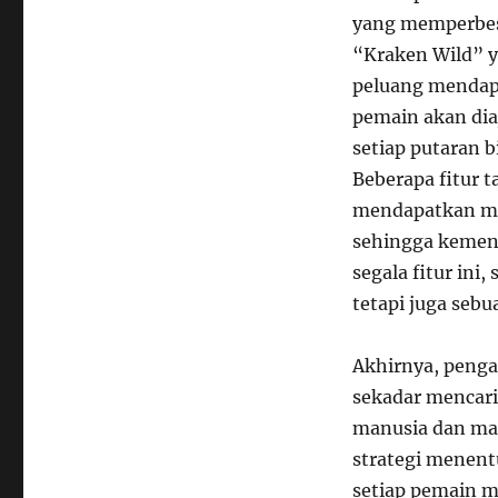
yang memperbesa
“Kraken Wild” 
peluang mendap
pemain akan dia
setiap putaran 
Beberapa fitur
mendapatkan mul
sehingga kemena
segala fitur ini
tetapi juga seb
Akhirnya, penga
sekadar mencari
manusia dan mak
strategi menen
setiap pemain me