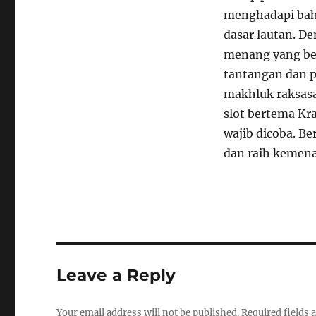
menghadapi bah
dasar lautan. De
menang yang be
tantangan dan p
makhluk raksasa
slot bertema Kr
wajib dicoba. B
dan raih kemena
Leave a Reply
Your email address will not be published.
Required fields