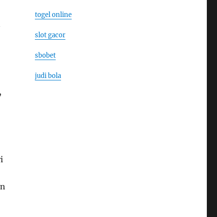
togel online
n
slot gacor
sbobet
judi bola
,
,
i
an