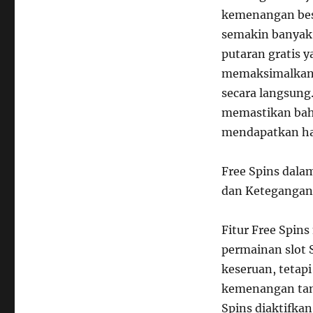
kemenangan besa
semakin banyak 
putaran gratis y
memaksimalkan 
secara langsung
memastikan bah
mendapatkan ha
Free Spins dal
dan Ketegangan
Fitur Free Spins
permainan slot 
keseruan, tetap
kemenangan tan
Spins diaktifkan