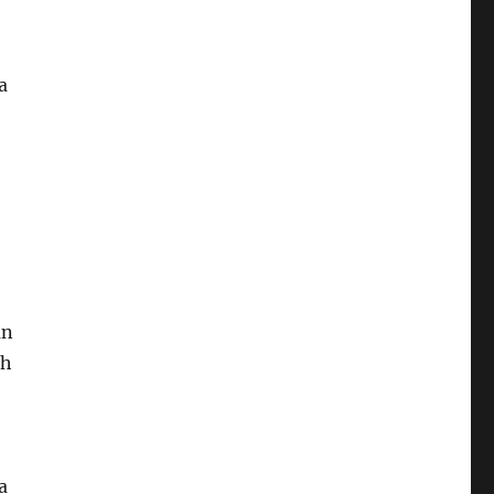
a
an
ih
a