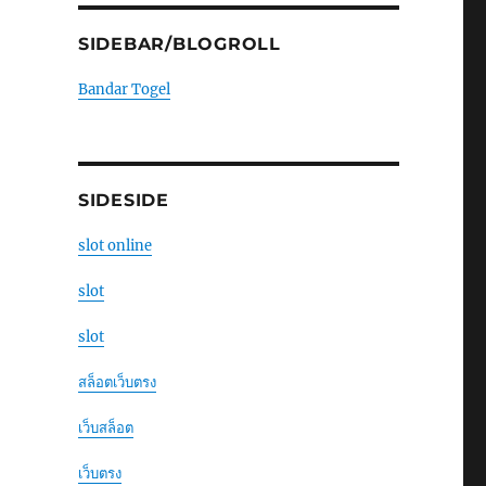
SIDEBAR/BLOGROLL
Bandar Togel
SIDESIDE
slot online
slot
slot
สล็อตเว็บตรง
เว็บสล็อต
เว็บตรง