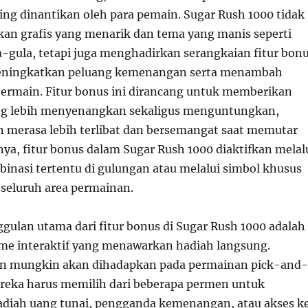
ing dinantikan oleh para pemain. Sugar Rush 1000 tidak
n grafis yang menarik dan tema yang manis seperti
-gula, tetapi juga menghadirkan serangkaian fitur bon
ningkatkan peluang kemenangan serta menambah
bermain. Fitur bonus ini dirancang untuk memberikan
g lebih menyenangkan sekaligus menguntungkan,
 merasa lebih terlibat dan bersemangat saat memutar
nya, fitur bonus dalam Sugar Rush 1000 diaktifkan melal
inasi tertentu di gulungan atau melalui simbol khusus
 seluruh area permainan.
ggulan utama dari fitur bonus di Sugar Rush 1000 adalah
e interaktif yang menawarkan hadiah langsung.
in mungkin akan dihadapkan pada permainan pick-and-
reka harus memilih dari beberapa permen untuk
diah uang tunai, pengganda kemenangan, atau akses k