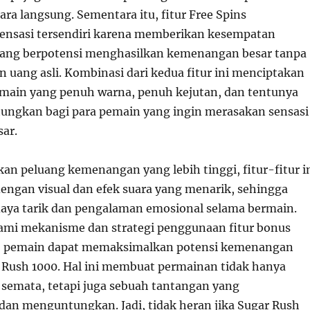
ara langsung. Sementara itu, fitur Free Spins
ensasi tersendiri karena memberikan kesempatan
yang berpotensi menghasilkan kemenangan besar tanpa
uang asli. Kombinasi dari kedua fitur ini menciptakan
main yang penuh warna, penuh kejutan, dan tentunya
ungkan bagi para pemain yang ingin merasakan sensasi
ar.
an peluang kemenangan yang lebih tinggi, fitur-fitur i
dengan visual dan efek suara yang menarik, sehingga
aya tarik dan pengalaman emosional selama bermain.
i mekanisme dan strategi penggunaan fitur bonus
ns, pemain dapat memaksimalkan potensi kemenangan
 Rush 1000. Hal ini membuat permainan tidak hanya
 semata, tetapi juga sebuah tantangan yang
n menguntungkan. Jadi, tidak heran jika Sugar Rush