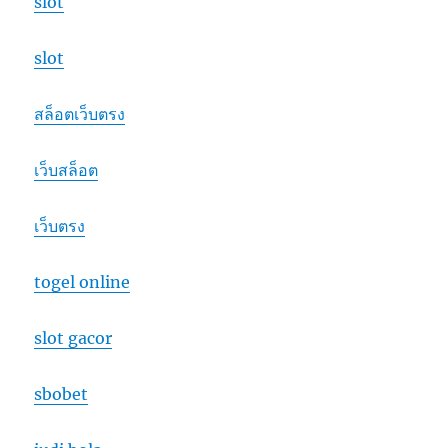
slot
slot
สล็อตเว็บตรง
เว็บสล็อต
เว็บตรง
togel online
slot gacor
sbobet