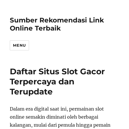
Sumber Rekomendasi Link
Online Terbaik
MENU
Daftar Situs Slot Gacor
Terpercaya dan
Terupdate
Dalam era digital saat ini, permainan slot
online semakin diminati oleh berbagai
kalangan, mulai dari pemula hingga pemain