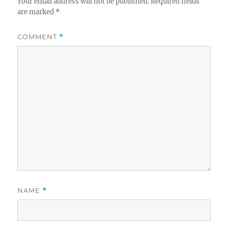
Your email address will not be published.
Required fields
are marked
*
COMMENT
*
NAME
*