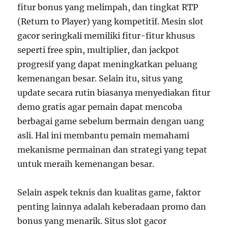
fitur bonus yang melimpah, dan tingkat RTP
(Return to Player) yang kompetitif. Mesin slot
gacor seringkali memiliki fitur-fitur khusus
seperti free spin, multiplier, dan jackpot
progresif yang dapat meningkatkan peluang
kemenangan besar. Selain itu, situs yang
update secara rutin biasanya menyediakan fitur
demo gratis agar pemain dapat mencoba
berbagai game sebelum bermain dengan uang
asli. Hal ini membantu pemain memahami
mekanisme permainan dan strategi yang tepat
untuk meraih kemenangan besar.
Selain aspek teknis dan kualitas game, faktor
penting lainnya adalah keberadaan promo dan
bonus yang menarik. Situs slot gacor