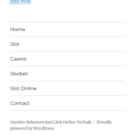
judi bola
Home
Slot
Casino
Sbobet
Slot Online
Contact
Sumber Rekomendasi Link Online Terbaik
Proudly
powered by WordPress