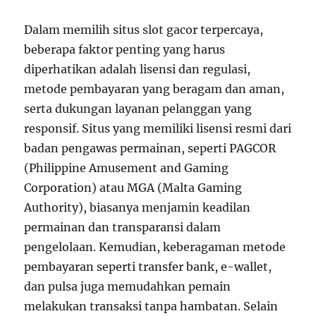
Dalam memilih situs slot gacor terpercaya,
beberapa faktor penting yang harus
diperhatikan adalah lisensi dan regulasi,
metode pembayaran yang beragam dan aman,
serta dukungan layanan pelanggan yang
responsif. Situs yang memiliki lisensi resmi dari
badan pengawas permainan, seperti PAGCOR
(Philippine Amusement and Gaming
Corporation) atau MGA (Malta Gaming
Authority), biasanya menjamin keadilan
permainan dan transparansi dalam
pengelolaan. Kemudian, keberagaman metode
pembayaran seperti transfer bank, e-wallet,
dan pulsa juga memudahkan pemain
melakukan transaksi tanpa hambatan. Selain