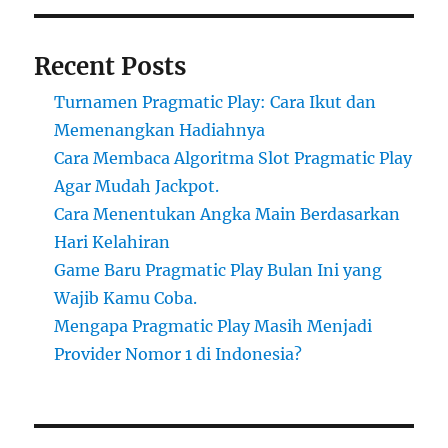
Recent Posts
Turnamen Pragmatic Play: Cara Ikut dan
Memenangkan Hadiahnya
Cara Membaca Algoritma Slot Pragmatic Play
Agar Mudah Jackpot.
Cara Menentukan Angka Main Berdasarkan
Hari Kelahiran
Game Baru Pragmatic Play Bulan Ini yang
Wajib Kamu Coba.
Mengapa Pragmatic Play Masih Menjadi
Provider Nomor 1 di Indonesia?