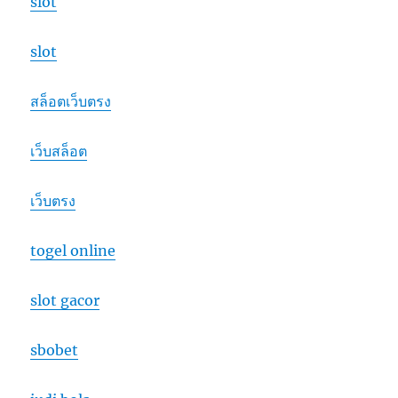
slot
slot
สล็อตเว็บตรง
เว็บสล็อต
เว็บตรง
togel online
slot gacor
sbobet